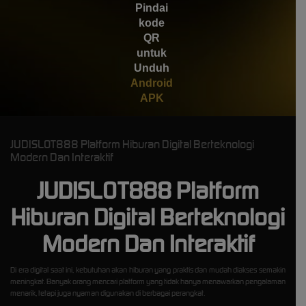
Pindai
kode
QR
untuk
Unduh
Android
APK
JUDISLOT888 Platform Hiburan Digital Berteknologi
Modern Dan Interaktif
JUDISLOT888 Platform
Hiburan Digital Berteknologi
Modern Dan Interaktif
Di era digital saat ini, kebutuhan akan hiburan yang praktis dan mudah diakses semakin
meningkat. Banyak orang mencari platform yang tidak hanya menawarkan pengalaman
menarik, tetapi juga nyaman digunakan di berbagai perangkat.