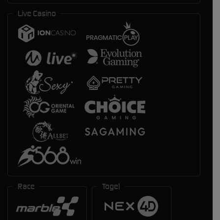
Live Casino
Race
Togel