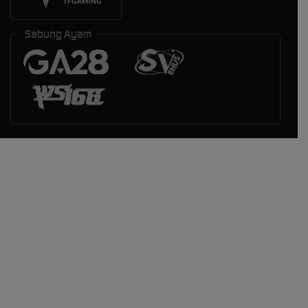
Sabung Ayam