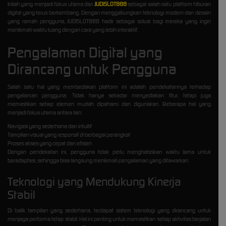
Inilah yang menjadi fokus utama dari
JUDISLOT888
sebagai salah satu platform hiburan
digital yang terus berkembang. Dengan menggabungkan teknologi modern dan desain
yang ramah pengguna, JUDISLOT888 hadir sebagai solusi bagi mereka yang ingin
menikmati waktu luang dengan cara yang lebih interaktif.
Pengalaman Digital yang
Dirancang untuk Pengguna
Salah satu hal yang membedakan platform ini adalah pendekatannya terhadap
pengalaman pengguna. Tidak hanya sekadar menyediakan fitur, tetapi juga
memastikan setiap elemen mudah dipahami dan digunakan. Beberapa hal yang
menjadi fokus utama antara lain:
Navigasi yang sederhana dan intuitif
Tampilan visual yang responsif di berbagai perangkat
Proses akses yang cepat dan efisien
Dengan pendekatan ini, pengguna tidak perlu menghabiskan waktu lama untuk
beradaptasi, sehingga bisa langsung menikmati pengalaman yang ditawarkan.
Teknologi yang Mendukung Kinerja
Stabil
Di balik tampilan yang sederhana, terdapat sistem teknologi yang dirancang untuk
menjaga performa tetap stabil. Hal ini penting untuk memastikan setiap aktivitas berjalan