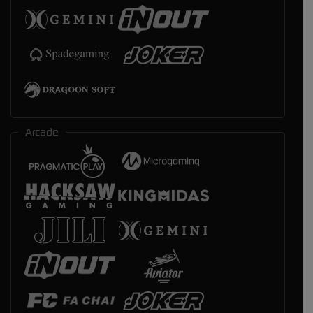
Arcade