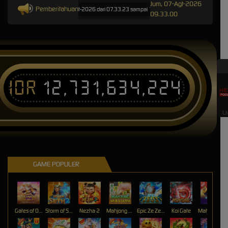
Jum, 07-Agt-2026
Pemberitahuan
Terjadwal: CQ9 pada 07-Agt-2026 dari 07.33.23 sampai 15.00.00. Selama waktu ini, CQ9 perma
09.33.00
IDR
12,731,634,224
Li
GAME POPULER
Gates of Olympus POP
Storm of Seth 2
Nezha 2
Mahjong MaxWin
Epic Ze Zeus
Koi Gate
Mahjong Magic