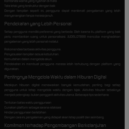
Kombinasi warna yang nyaman di mata
Tata letak yang terstruktur dengan baik
Dengan tampilan seperti ini, pengguna dapat menikmati pengalaman yang lebih
menyenangkan tanpa merasa jenuh.
Pendekatan yang Lebih Personal
Setiap pengguna memiliki preferensi yang berbeda. Oleh karena itu, platform yang baik
perlu memberikan ruang untuk personalisasi. JUDISLOT888 mencoba menghadirkan
pengalaman yang lebih personal melalui:
Rekomendasi berbasis aktivitas pengguna.
Penyesuaian tampilan sesuai kebutuhan.
Kemudahan dalam mengelola akun.
Pendekatan ini membuat pengguna merasa lebih terhubung dengan platform yang
digunakan.
Pentingnya Mengelola Waktu dalam Hiburan Digital
Meskipun hiburan digital menawarkan banyak kemudahan, penting bagi setiap
pengguna untuk tetap mengelola waktu dengan bijak. Aktivitas hiburan sebaiknya
menjadi pelengkap, bukan pengganti aktivitas utama. Beberapa tips sederhana:
Tentukan batas waktu penggunaan
Gunakan platform sebagai sarana relaksasi
Hindari penggunaan berlebihan
Dengan cara ini, pengalaman yang didapat akan tetap positif dan seimbang.
Komitmen terhadap Pengembangan Berkelanjutan