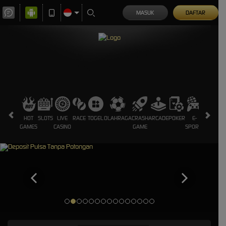
MASUK
DAFTAR
HOT
SLOTS
LIVE
RACE
TOGEL
OLAHRAGA
CRASH
ARCADE
POKER
E-
SABUNG
GAMES
CASINO
GAME
SPORTS
AYAM