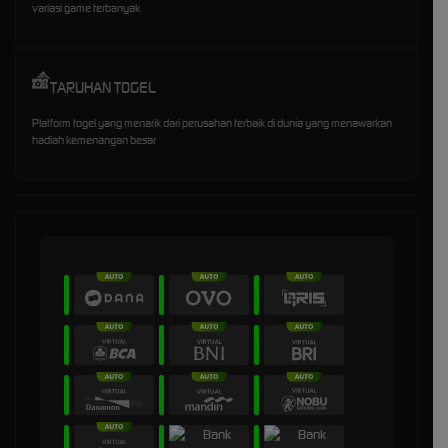
variasi game terbanyak
TARUHAN TOGEL
Platform togel yang menarik dari perusahan terbaik di dunia yang menawarkan
hadiah kemenangan besar